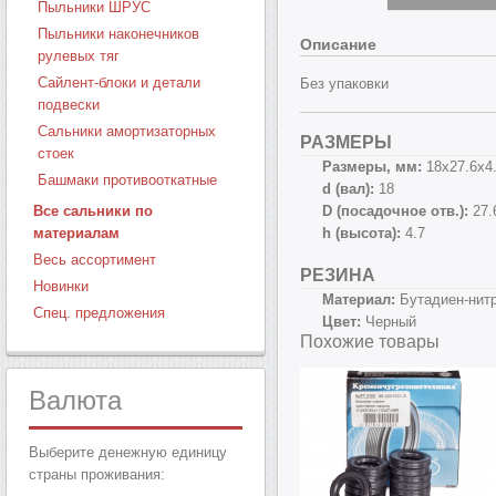
Пыльники ШРУС
Пыльники наконечников
Описание
рулевых тяг
Сайлент-блоки и детали
Без упаковки
подвески
Сальники амортизаторных
РАЗМЕРЫ
стоек
Размеры, мм:
18х27.6х4
Башмаки противооткатные
d (вал):
18
D (посадочное отв.):
27.
Все сальники по
h (высота):
4.7
материалам
Весь ассортимент
РЕЗИНА
Новинки
Материал:
Бутадиен-нит
Спец. предложения
Цвет:
Черный
Похожие товары
Валюта
Выберите денежную единицу
страны проживания: