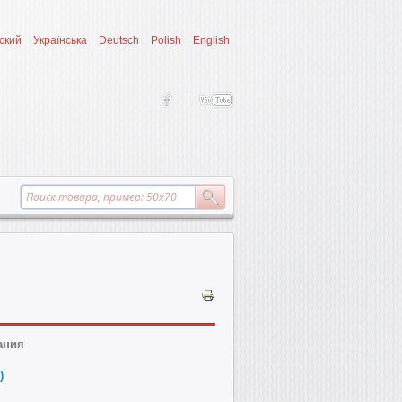
ский
Українська
Deutsch
Polish
English
ания
)