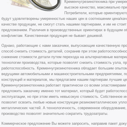
Кременчугрезинотехника при умере
высокое качество, максимально пр
Потребители, которые ориентируют
будут удовлетворены умеренностью наших цен в соотношении цена/кач
качестве продукции, не смогут стать нашими партнерами, и им не стои
предложением. Различия в производственных ориентирах в будущем о
конфликтам. Качественная продукция не бывает дешевой.
Однако, работающие с нами заказчики, выпускающие качественную про
способ снизить стоимость деталей, сохранив при этом работоспособно
снижение стоимости детали путем перехода на альтернативные материа
технологии производства, которые позволят снизить стоимость узла, пр
работоспособность. Кременчугрезинотехника обладает большим опытом
ведущими автомобильными и машиностроительными предприятиями, п
конструкций и материалов, мы предлагаем нашим партнерам лучшие це
Кременчугрезинотехника работает практически со всеми эластомерами
предложить заказчику именно тот материал, который будет работоспос
эксплуатации, но при этом иметь невысокую стоимость. Собственное 
позволит освоить любые новые конструкции резинометаллических упло
металлических частей. А технологичность, современное оборудование,
производство позволят значительно сократить трудозатраты.
Коммерческое предложение Вы можете запросить, направив пакет доку