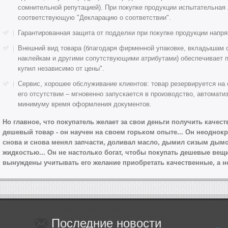
сомнительной репутацией). При покупке продукции испытательная
соответствующую "Декларацию о соответствии".
Гарантированная защита от подделки при покупке продукции напр
Внешний вид товара (благодаря фирменной упаковке, вкладышам 
наклейкам и другими сопутствующими атрибутами) обеспечивает пр
купил независимо от цены".
Сервис, хорошее обслуживание клиентов: товар резервируется на 
его отсутствии – мгновенно запускается в производство, автомати
минимуму время оформления документов.
Но главное, что покупатель желает за свои деньги получить качест
дешевый товар - он научен на своем горьком опыте... Он неоднокр
снова и снова менял запчасти, доливал масло, дымил сизым дым
жидкостью... Он не настолько богат, чтобы покупать дешевые вещи
вынуждены учитывать его желание приобретать качественные, а н
Последние
новости