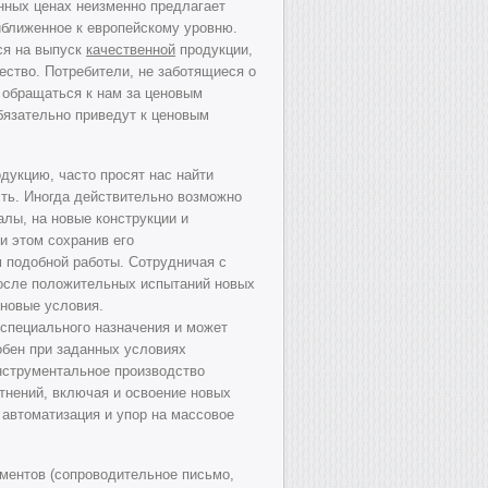
нных ценах неизменно предлагает
иближенное к европейскому уровню.
ся на выпуск
качественной
продукции,
ество. Потребители, не заботящиеся о
т обращаться к нам за ценовым
бязательно приведут к ценовым
дукцию, часто просят нас найти
сть. Иногда действительно возможно
лы, на новые конструкции и
и этом сохранив его
 подобной работы. Сотрудничая с
осле положительных испытаний новых
новые условия.
 специального назначения и может
обен при заданных условиях
инструментальное производство
тнений, включая и освоение новых
 автоматизация и упор на массовое
ментов (сопроводительное письмо,