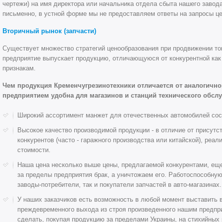
чертежи) на имя директора или начальника отдела сбыта нашего завод
письменно, в устной форме мы не предоставляем ответы на запросы це
Вторичный рынок (запчасти)
Существует множество стратегий ценообразования при продвижении то
предприятие выпускает продукцию, отличающуюся от конкурентной как 
признакам.
Чем продукция Кременчугрезинотехники отличается от аналогично
предприятием удобна для магазинов и станций технического обсл
Широкий ассортимент манжет для отечественных автомобилей сос
Высокое качество производимой продукции - в отличие от присут
конкурентов (часто - гаражного производства или китайской), реа
стоимости.
Наша цена несколько выше цены, предлагаемой конкурентами, еще 
за пределы предприятия брак, а уничтожаем его. Работоспособну
заводы-потребители, так и покупатели запчастей в авто-магазинах.
У наших заказчиков есть возможность в любой момент выставить 
преждевременного выхода из строя произведенного нашим предпр
сделать, покупая продукцию за пределами Украины, на стихийных 